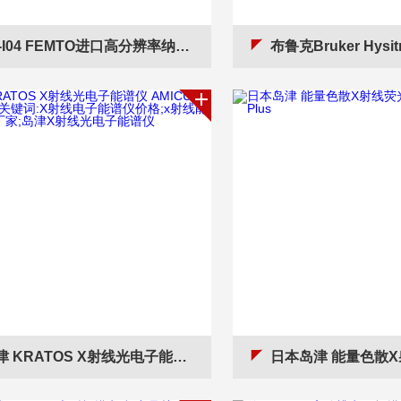
-I04 FEMTO进口高分辨率纳米压痕仪 *服务保障
布鲁克Bruker Hysitron IntraSpect 90纳米压痕仪 产品关键词:布鲁
TOS X射线光电子能谱仪 AMICUS型 产品关键词:X射线电子能谱仪价格;x射线能谱仪制造厂家;岛津X射线光电子能谱仪
日本岛津 能量色散X射线荧光光谱仪 ED