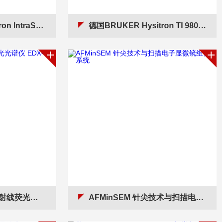
克压痕;bruker纳米压痕仪;纳米压痕仪布鲁克
德国BRUKER Hysitron TI 980 TriboIndenter 纳米压痕仪 产品关键词:bruke纳米压痕;纳米压痕仪德国Bruker;bruker纳米压痕;纳米压痕仪bruke
X-LE Plus
AFMinSEM 针尖技术与扫描电子显微镜组合系统