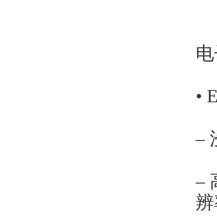
电
•
–
–
辨