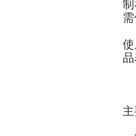
制
需
使
品
主