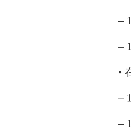
– 
–
•
– 
–