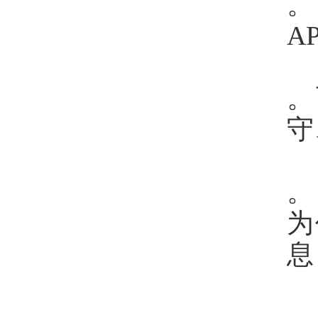
。
A
。
守
。
为
息
。