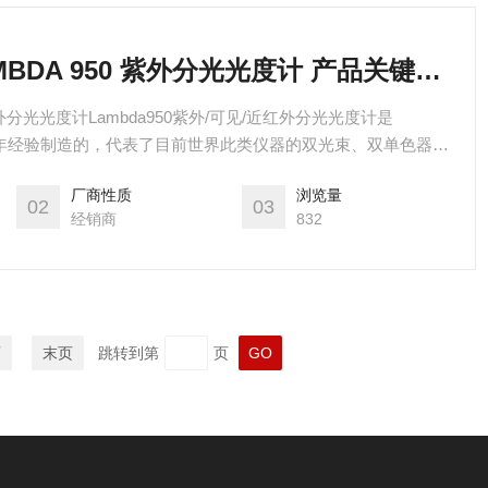
PerkinElmer LAMBDA 950 紫外分光光度计 产品关键词:lambda紫外分光光度计;perkinelmer紫外;计950;分光光度计950;珀金埃尔默紫外是哪里生产的;紫外95...
950紫外分光光度计Lambda950紫外/可见/近红外分光光度计是
在集多年经验制造的，代表了目前世界此类仪器的双光束、双单色器系
分光光度计
厂商性质
浏览量
02
03
经销商
832
页
末页
跳转到第
页