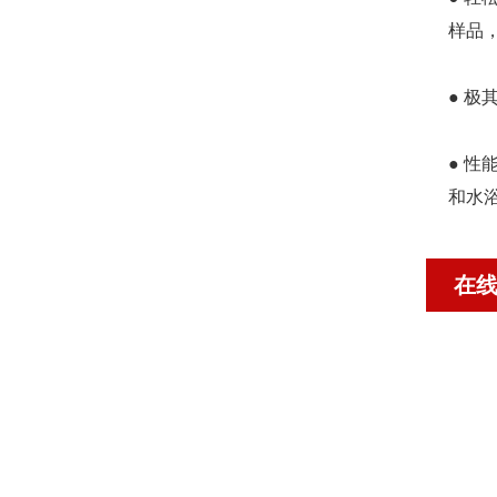
样品
● 极其
● 
和水
在