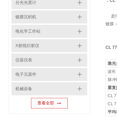
：CL 
分光光度计
是
镀膜沉积机
镀膜
电化学工作站
X射线衍射仪
CL 7
仪器仪表
激光
波长 
电子元器件
脉冲能
重复频
机械设备
СL 7
查看全部
CL 7
平均功