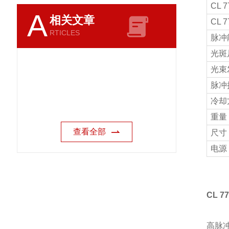
СL 7
A
相关文章
CL 7
RTICLES
脉冲能
光斑尺
光束发
脉冲持
冷却
重量 (
查看全部
尺寸 
电源
CL 7
高脉