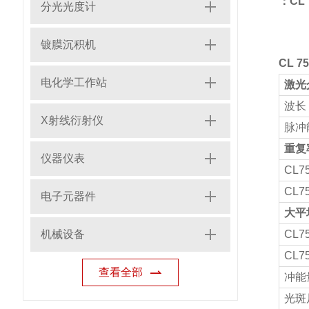
：CL 
分光光度计
镀膜沉积机
CL 7
电化学工作站
激光
波长 
X射线衍射仪
脉冲能
重复
仪器仪表
CL7
CL7
电子元器件
大平
机械设备
CL7
CL7
查看全部
冲能量
光斑尺