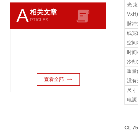
光束发
A
相关文章
VхH)
RTICLES
脉冲持
线宽(
空间
时间
冷却
重量(
查看全部
没有
尺寸 
电源
CL 7