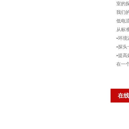
室的
我们
低电
从标
•环
•
•提
在一
在