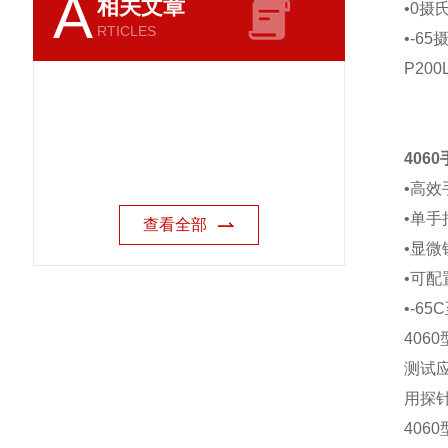
A
相关文章
•0
RTICLES
•-
P20
406
•高效
•单
查看全部
•显
•可
•-6
406
测试应
用探
40