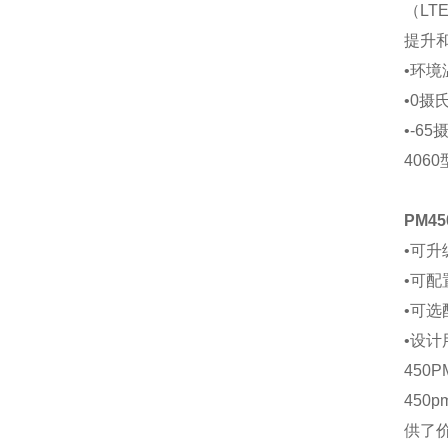
（L
提升
•环境
•0摄
•-6
40
PM4
•可升
•可
•可选
•设
45
45
供了