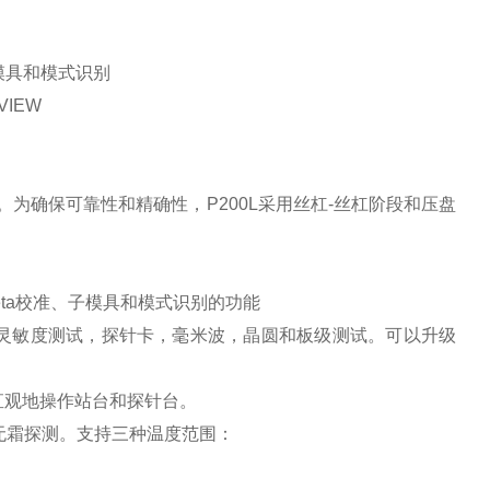
子模具和模式识别
和LabVIEW
道。为确保可靠性和精确性，P200L采用丝杠-丝杠阶段和压盘
。
heta校准、子模具和模式识别的功能
灵敏度测试，探针卡，毫米波，晶圆和板级测试。可以升级
纵杆直观地操作站台和探针台。
或低温、无霜探测。支持三种温度范围：