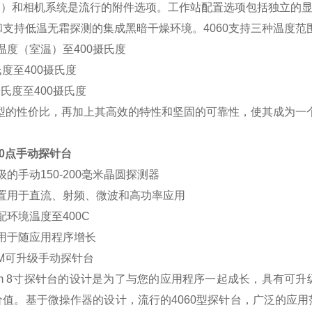
TE）和相机系统是流行的附件选项。工作站配置选项包括独立的
和支持低温无霜探测的集成黑暗干燥环境。4060支持三种温度范
温度（室温）至400摄氏度
氏度至400摄氏度
5摄氏度至400摄氏度
60型的性价比，再加上其高效的特性和坚固的可靠性，使其成为
50点手动探针台
级的手动150-200毫米晶圆探测器
配置用于直流、射频、微波和高功率应用
配环境温度至400C
计用于随应用程序增长
0PM可升级手动探针台
0pm 8寸探针台的设计是为了与您的应用程序一起成长，具有可升
价值。基于微操作器的设计，流行的4060型探针台，广泛的应用