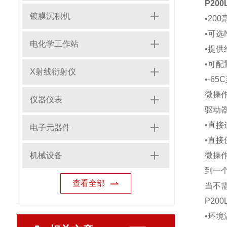
P20
镀膜沉积机
•2
•可选
电化学工作站
•提供
•可
X射线衍射仪
•-6
微操作
仪器仪表
驱动
•直
电子元器件
•直接
机械设备
微操
到一
查看全部
当不
P2
•环