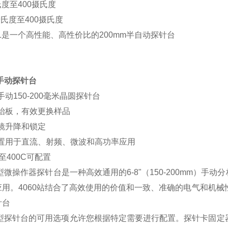
摄氏度至400摄氏度
65摄氏度至400摄氏度
0L是一个高性能、高性价比的200mm半自动探针台
0手动探针台
手动150-200毫米晶圆探针台
手抬板，有效更换样品
微镜升降和锁定
配置用于直流、射频、微波和高功率应用
5C至400C可配置
0型微操作器探针台是一种高效通用的6-8"（150-200mm）
用。4060站结合了高效使用的价值和一致、准确的电气和机械性能
针台
60型探针台的可用选项允许您根据特定需要进行配置。探针卡固