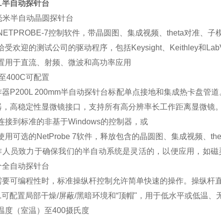
0L半自动探针台
00毫米半自动晶圆探针台
NETPROBE-7控制软件，带晶圆图、集成视频、theta对准、
给受欢迎的测试公司的驱动程序，包括Keysight、Keithley
配置用于直流、射频、微波和高功率应用
5C至400C可配置
器P200L 200mm半自动探针台标配单点接地和集成热卡盘管
器，高稳定性显微镜接口，支持所有高分辨率长工作距离显微镜
接连接到标准的非基于Windows的控制器，或
使用可选的NetProbe 7软件，释放包含的晶圆图、集成视频、t
作人员致力于确保我们的半自动系统是灵活的，以便应用，如磁
个全自动探针台
需要可编程性时，标准操纵杆控制允许简单快速的操作。操
00L可配置局部干燥/屏蔽/黑暗环境和“顶帽"，用于低水平
境温度（室温）至400摄氏度