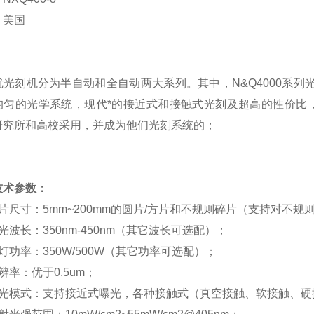
：美国
优光刻机分为半自动和全自动两大系列。其中，
N&Q4000
系列
均匀的光学系统，现代*的接近式和接触式光刻及超高的性价比
研究所和高校采用，并成为他们光刻系统的；
技术参数：
片尺寸：
5mm~200mm
的圆片
/
方片和不规则碎片（支持对不规
光波长：
350nm-450nm
（其它波长可选配）；
灯功率：
350W/500W
（其它功率可选配）；
辨率：优于
0.5um
；
光模式：支持接近式曝光，各种接触式（真空接触、软接触、硬