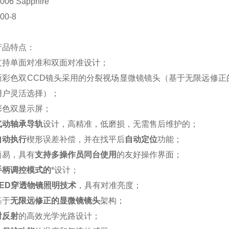
06 Sapphire
00-8
产品特点：
支持单面对准和双面对准设计；
晰彩色双
CCD
镜头采用的分裂视场显微镜镜头（基于无限远修正
用户灵活选择）；
彩色双显示屏；
气动轴承导轨
设计，高精准，低磨损，无需售后维护的；
自动执行
楔形误差补偿，并在找平后
自动定位
功能；
简易，具有
支持多操作员同台使用
的友好操作界面；
手柄调控模式的
*设计；
ED
穿透物镜照明技术
，具有对准亮度；
基于
无限远修正的显微镜镜头
架构；
射反射
的高效光学光路设计；