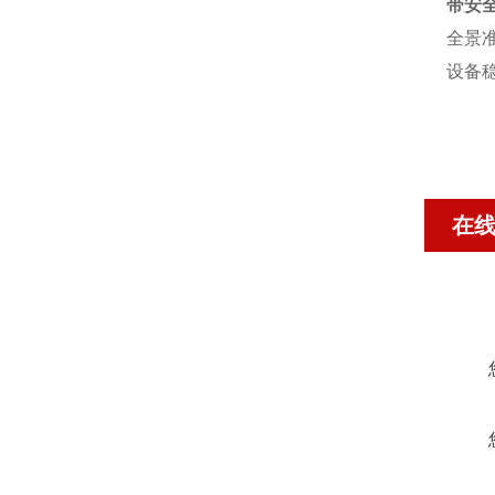
带安
全景
设备
在