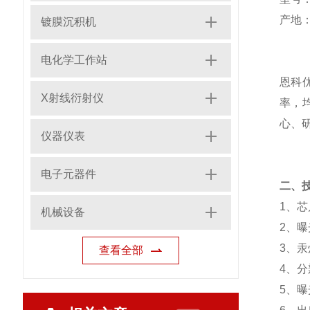
产地
镀膜沉积机
电化学工作站
恩科
X射线衍射仪
率，
心、
仪器仪表
电子元器件
二、
1
、芯
机械设备
2
、曝
3
、汞
查看全部
4
、分
5
、曝