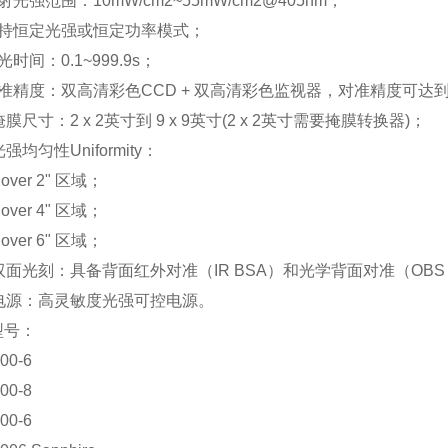
射光强范围：
10mW/cm2~55mW/cm2@405nm
；
持恒定光强或恒定功率模式；
光时间：
0.1~999.9s
；
准精度：双高清彩色
CCD +
双高清彩色监视器，对准精度可达
掩膜尺寸：
2 x 2
英寸到
9 x 9
英寸
(2 x 2
英寸需要掩膜转换器
)
；
光强均匀性
Uniformity
：
over 2
"
区域；
over 4
"
区域；
over 6
"
区域；
双面光刻：具备背面红外对准（
IR BSA
）和光学背面对准（
OBS
电源：高灵敏度光强可控电源。
型号：
00-6
00-8
00-6