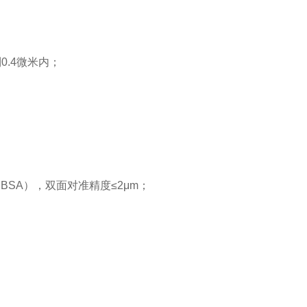
到
0.4
微米内；
 BSA
），双面对准精度≤
2
μ
m
；