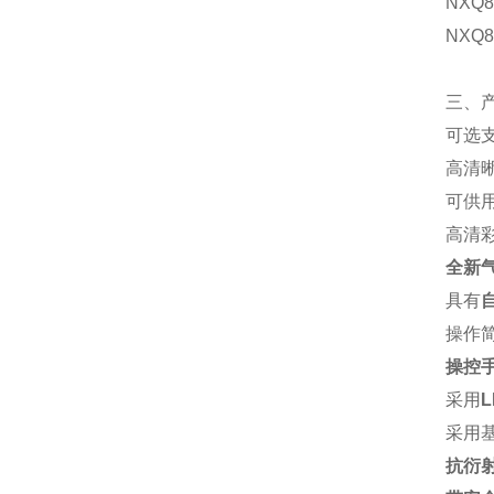
NXQ80
NXQ8
三、
可选
高清
可供
高清
全新
具有
操作
操控
采用
L
采用
抗衍