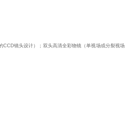
的
CCD
镜头设计）；双头高清全彩物镜（单视场或分裂视场