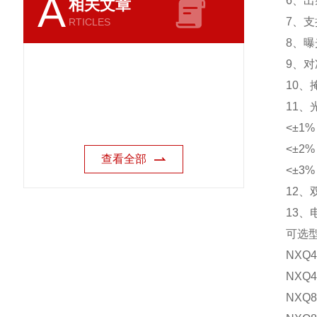
A
6
、出
相关文章
7
、支
RTICLES
8
、曝
9
、对
10
、
11
、
<
±
1% 
<
±
2% 
查看全部
<
±
3% 
12
、
13
、
可选
NXQ4
NXQ4
NXQ8