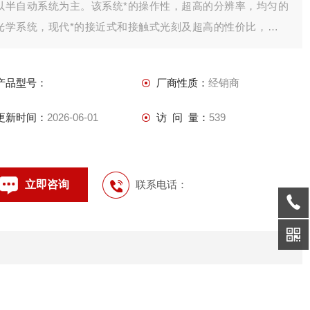
以半自动系统为主。该系统*的操作性，超高的分辨率，均匀的
光学系统，现代*的接近式和接触式光刻及超高的性价比，使恩
科优光刻系统已经被全国各地众多著名企业、研发中心、研究所
和高校采用，并成为他们光刻系统的。
产品型号：
厂商性质：
经销商
更新时间：
2026-06-01
访 问 量：
539
立即咨询
联系电话：