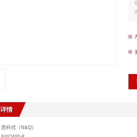
品详情
：恩科优（
N&Q
）
：
NXQ400-8