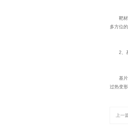
靶材支
多方位的
2、基
基片架
过热变形
上一