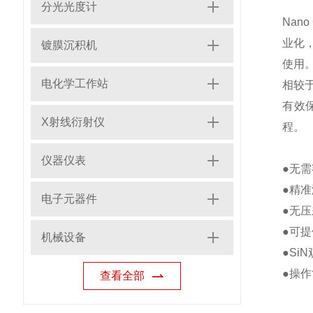
分光光度计
Nan
业化
镀膜沉积机
使用
电化学工作站
相较
有效
X射线衍射仪
程。
仪器仪表
●无
●精准
电子元器件
●无
●可
机械设备
●Si
●操
查看全部