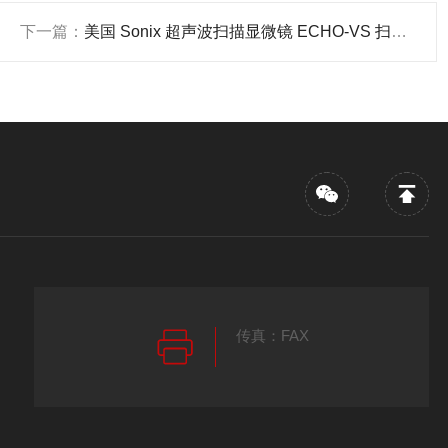
下一篇：
美国 Sonix 超声波扫描显微镜 ECHO-VS 扫描速度2.5倍 产品关键词:超声波echo;echo超声波;echo扫描;vs扫描
传真：FAX