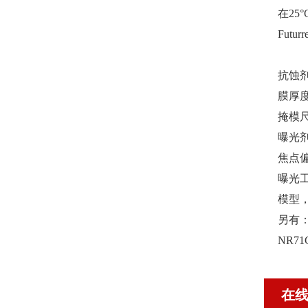
在25
Futur
抗蚀
膜厚度
掩模尺
曝光剂量
焦点偏
曝光工
模型，i
另有：
NR7
在