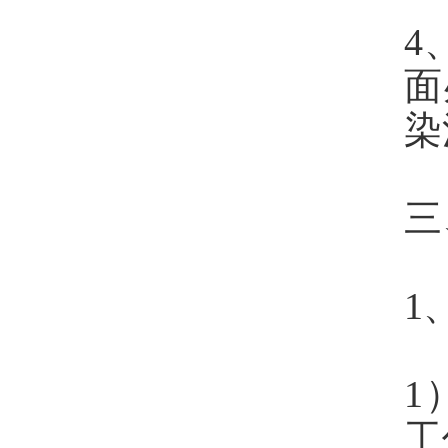
4
面
染
三
1
1
工