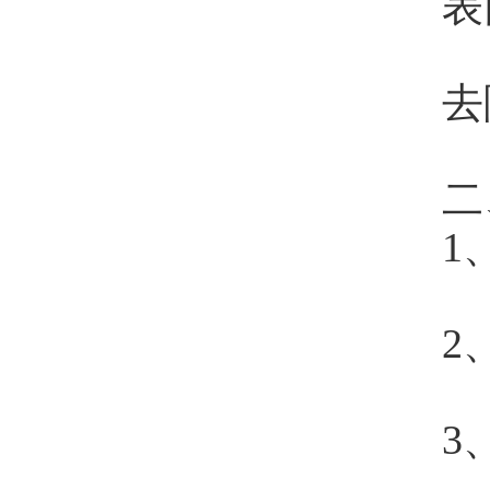
表
去
二
1
2
3