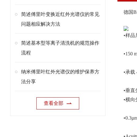
德国Br
简述傅里叶变换近红外光谱仪的常见
问题相应解决方法
•样品
简述基本型等离子清洗机的规范操作
流程
•150 
纳米傅里叶红外光谱仪的维护保养方
•承载 4
法分享
•垂直
•横向
查看全部
•0.3µ
•Acui