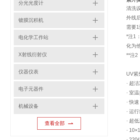
分光光度计
清洗设
外线
镀膜沉积机
需要
*
注1
电化学工作站
化为
X射线衍射仪
**
仪器仪表
UV
·
超洁
电子元器件
·
室温
·
快速
机械设备
·
运行
·
超低
查看全部
· 10×
· 220