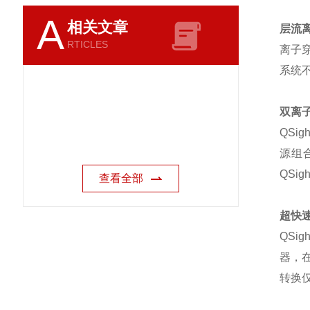
A
相关文章
层流
RTICLES
离子
系统
双离
QSi
源组合
QS
查看全部
超快
QSi
器，
转换