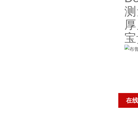
测
厚
宝
在