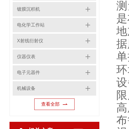
测
镀膜沉积机
是
电化学工作站
地
据
X射线衍射仪
单
仪器仪表
环
电子元器件
设
机械设备
限
查看全部
高
布