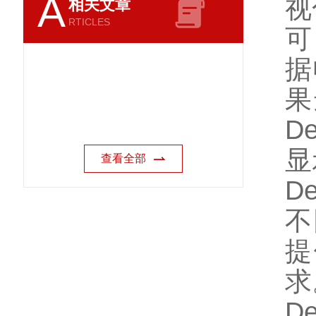
A
视
相关文章
RTICLES
可
据
果
D
显
查看全部
D
不
提
求
D