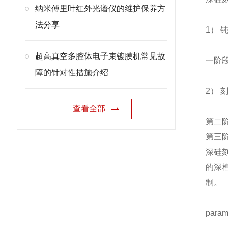
纳米傅里叶红外光谱仪的维护保养方
法分享
1） 
超高真空多腔体电子束镀膜机常见故
一阶段
障的针对性措施介绍
2） 
查看全部
第二
第三
深硅刻
的深
制。
para