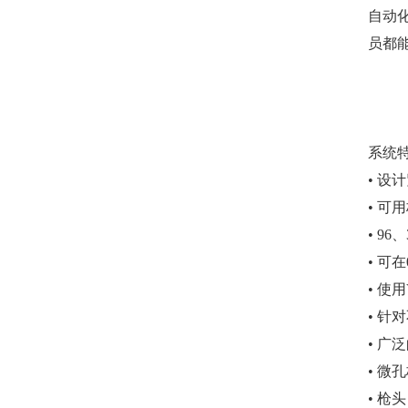
自动
员都
系统
• 
• 
• 9
• 可
• 使
• 
• 广
• 微
• 枪