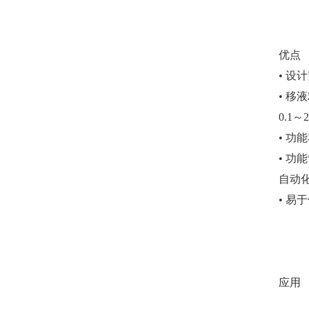
优点
• 
• 移液
0.1～2
• 
• 
自动
• 易
应用