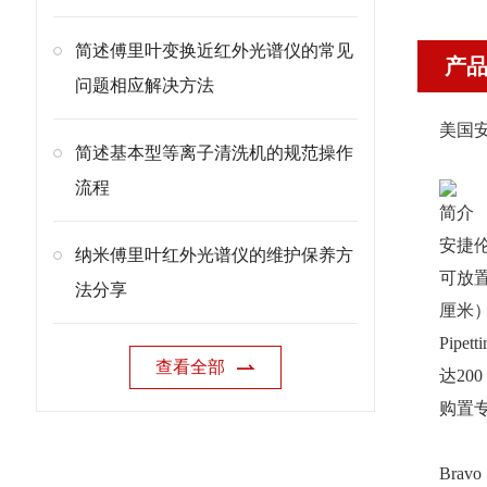
简述傅里叶变换近红外光谱仪的常见
产
问题相应解决方法
美国安
简述基本型等离子清洗机的规范操作
流程
简介
安捷伦
纳米傅里叶红外光谱仪的维护保养方
可放置
法分享
厘米）
Pip
查看全部
达20
购置
Bra