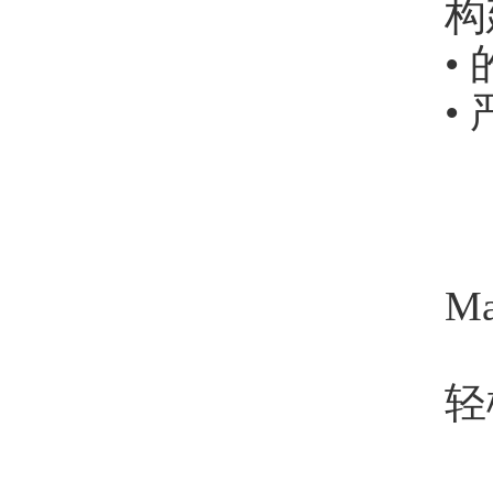
构
•
•
M
轻