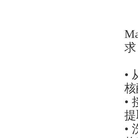
M
求
•
核
•
提
•