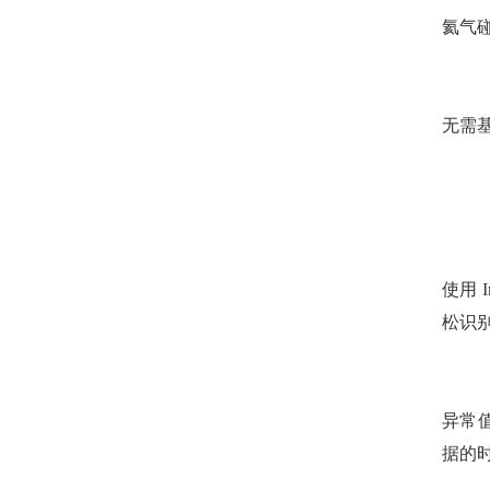
氦气
无需
使用 
松识
异常值
据的