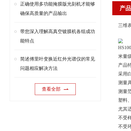
正确使用多功能掩膜版光刻机才能够
产
确保高质量的产品输出
三维表
带您深入理解高真空镀膜机各组成功
能特点
HS1
米量
简述傅里叶变换近红外光谱仪的常见
产品
问题相应解决方法
采用
测量
查看全部
测量
塑料
尤其
不受
不受