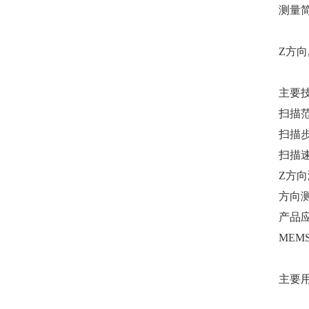
测量
Z方向
主要
扫描范围
扫描步
扫描速
Z方向
方向测
产品
ME
主要