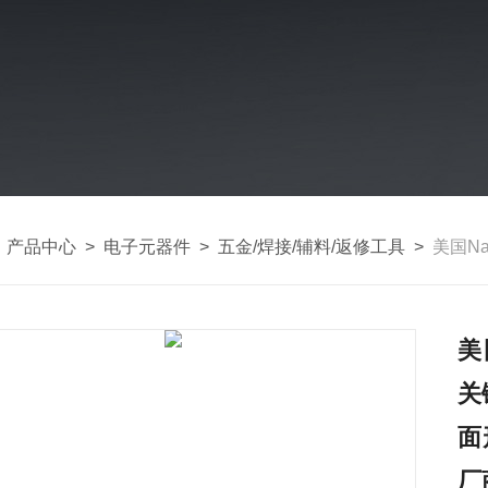
>
产品中心
>
电子元器件
>
五金/焊接/辅料/返修工具
>
美国Nanove
美
关
面
厂