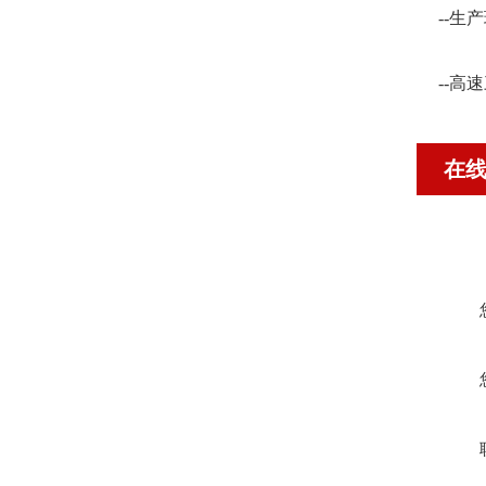
--
--高
在