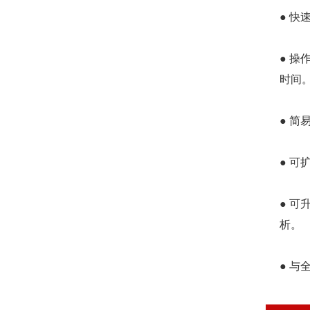
● 快
● 
时间
● 
● 可
● 可
析。
● 与