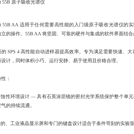
ent 55B 原子吸收光谱仪
lent 55B AA 适用于任何需要高性能的入门级原子吸收光谱仪的
独立的操作。55B AA 将坚固、可靠的硬件与集成的软件界面结
的 SPS 4 高性能自动进样器提高效率。专为满足需要快速、大
而设计，同时体积小巧、运行安静、易于使用且价格合理。
特性：
为腐蚀性环境设计 — 具有石英涂层镜的密封光学系统保护整个
空气的持续流通。
坚固的、工业液晶显示屏和专门的键盘设计适合于条件苛刻的实验室