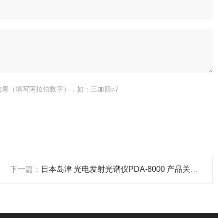
结果（填写阿拉伯数字），如：三加四=7
下一篇：
日本岛津 光电发射光谱仪PDA-8000 产品关键词:光谱仪pda;光谱仪岛津;pda日本;pda发射光;日本岛津光谱仪;日本岛津光谱;光电发射光谱仪PDA-8000;光电发射光谱仪pda-8000