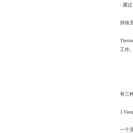
· 
持续
The
工作
有三种 
1.Van
一个