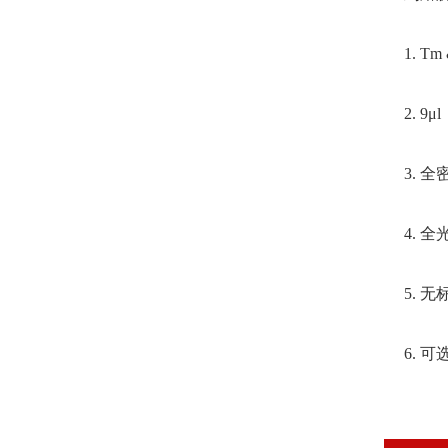
1. T
2. 9
3. 
4. 
5. 
6. 