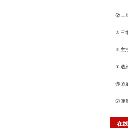
② 二维
③ 三
④ 主
⑤ 透
⑥ 双
⑦ 定
在