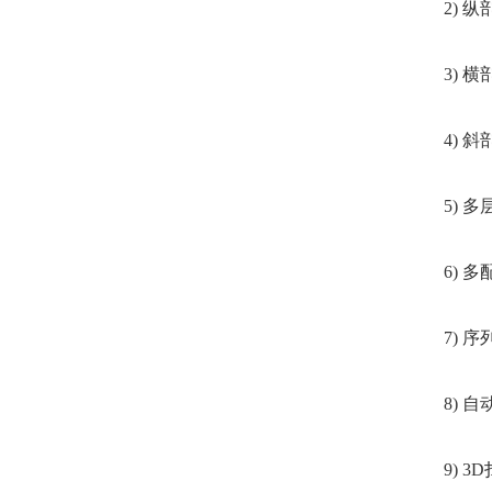
2) 纵
3) 横
4) 斜
5) 多
6) 多
7) 序列
8) 自
9) 3D