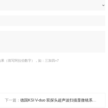
结果（填写阿拉伯数字），如：三加四=7
下一篇：
德国KSI V-duo 双探头超声波扫描显微镜系统 同时使用2只换能器