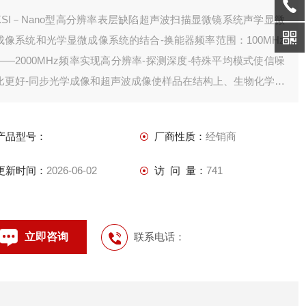
KSI－Nano型高分辨率表层缺陷超声波扫描显微镜系统声学显微
成像系统和光学显微成像系统的结合-换能器频率范围：100MHz
——2000MHz频率实现高分辨率-探测深度-特殊平均模式使信噪
比更好-同步光学成像和超声波成像使样品在结构上、生物化学性
能上和机械性能上具有关联性
产品型号：
厂商性质：
经销商
更新时间：
2026-06-02
访 问 量：
741
立即咨询
联系电话：