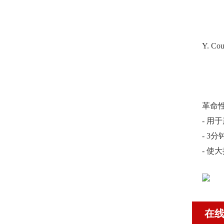
Y. Co
革命性
- 用
- 3
- 使
在