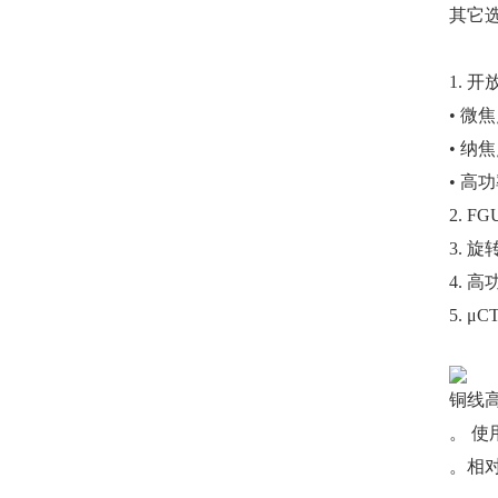
其它选
1. 
• 微
• 纳
• 高
2. 
3. 
4.
5. 
铜线
。 使
。相