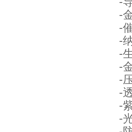
-导
-
-催
-纳
-生
-金
-压
-
-
-光
-