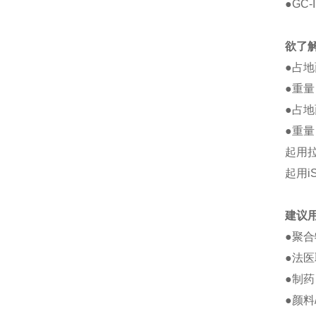
●
GC-
欲了
●
占地面积
●
重量 
●
占地面
●
重量 
起用
起用i
建议
●
聚合
●
法医
●
制药
●
颜料