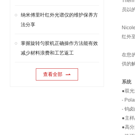
The
员以
纳米傅里叶红外光谱仪的维护保养方
法分享
Nic
红外
掌握旋转匀胶机正确操作方法能有效
减少材料浪费和工艺返工
在您的
供的
查看全部
系统
●
双光
- Po
- 钨
●
主样
●
高分