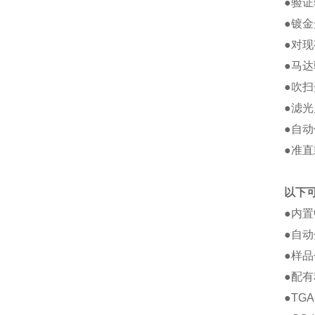
●
验证
●
镀金
●
对现
●
马达
●
吹扫
●
滤光
●
自动
●
准直
以下
●
内置
●
自动
●
样品
●
配有
●
TGA