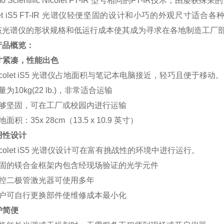
mo Scientific Nicolet FT-IR 型号相同的FT-IR技术，由屡获殊荣的 
olet iS5 FT-IR 光谱仪轻便坚固的设计和小巧的外观尺
该光谱仪的形状规格和低运行成本使其成为寻求在各地制造工厂
产品概览：
寸紧凑，性能出色
icolet iS5 光谱仪占地面积与笔记本电脑接近，轻巧且便于移动。
量为10kg(22 lb.)，非常适合运输
足够坚固，可在工厂或校园内进行运输
面积：35x 28cm（13.5 x 10.9 英寸）
用性设计
icolet iS5 光谱仪设计可在富有挑战性的环境中进行运行。
坚固的镁合金框架内包含经现场验证的光学元件
温控二极管激光器可使用多年
用户可自行更换部件使维修成本最小化
护简便