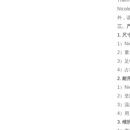
Ther
Nic
外，
三、
1.
尺
1）N
2）重
3）
4）占地
2.
耐
1）N
2）
3）
4）
3.
维