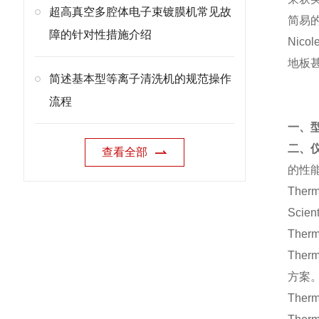
超高真空多腔体电子束镀膜机常见故
简易
障的针对性措施介绍
Nic
地板
简述基本型等离子清洗机的规范操作
流程
一、
二、
查看全部
的性
Ther
Sci
The
Ther
方案
The