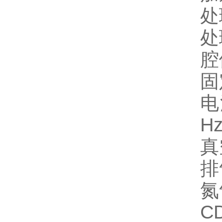
处
处
腔
固
电
H
真空
排
氮
C