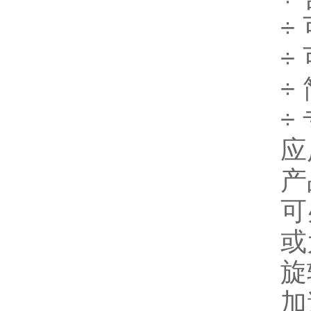
÷
÷
÷
÷
应
产
可
或
旋
加速