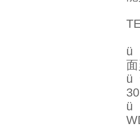
T
ü
面
ü
3
ü
W