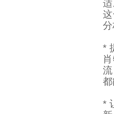
适
这
分
*
肖
流
都
*