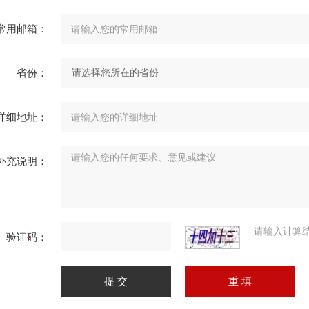
常用邮箱：
省份：
详细地址：
补充说明：
请输入计算
验证码：