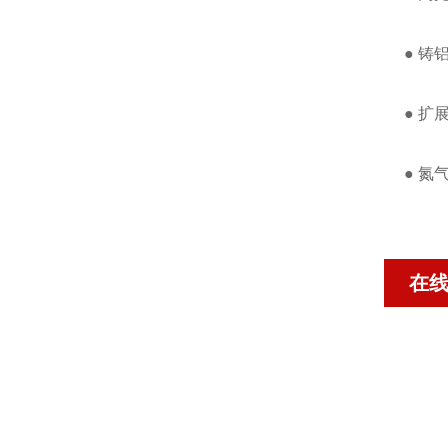
● 铸
● 
● 氮
在