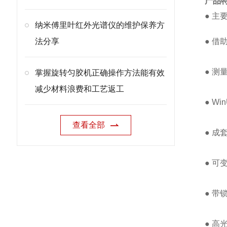
产品
●
主
纳米傅里叶红外光谱仪的维护保养方
法分享
● 借
● 测
掌握旋转匀胶机正确操作方法能有效
减少材料浪费和工艺返工
● W
查看全部
● 
● 可
● 
● 高