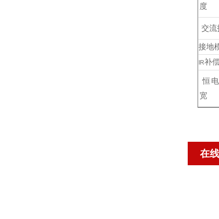
度
交流
接地
补
IR
恒
宽
在