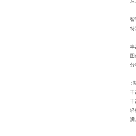
从
智
特
丰
图
分
满
丰
丰
轻
满