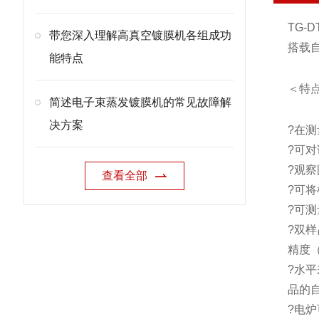
TG
带您深入理解高真空镀膜机各组成功
搭载
能特点
＜特
简述电子束蒸发镀膜机的常见故障解
决方案
?
在测
?可
?观
查看全部
?可
?可
?
双样
精度
?水平
品的
?电