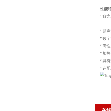
性能
* 
* 超
* 数
* 高
* 
* 具
* 选
在