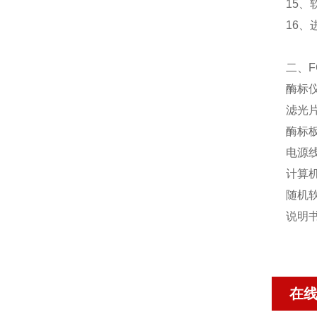
15、
16
二、
酶标
滤光片
酶标
电源
计算
随机
说明
在