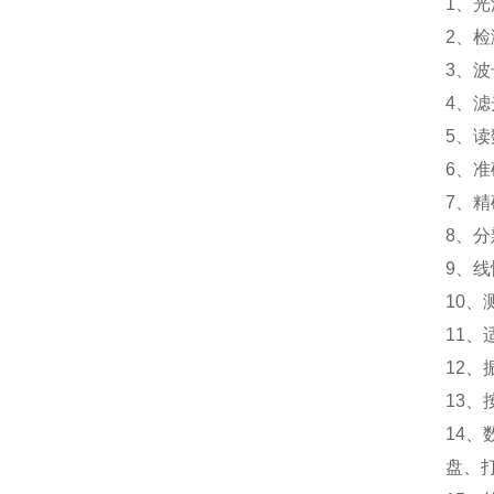
1、
2、
3、波
4、滤
5、读
6、准确
7、精确
8、分
9、线
10、
11、
12、
13
14、
盘、打