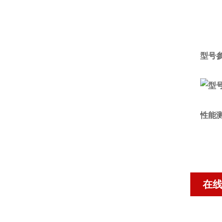
型号
性能
在